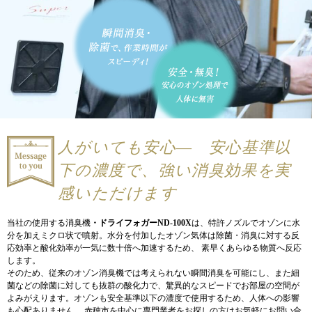
人がいても安心― 安心基準以
下の濃度で、
強い消臭効果を実
感いただけます
当社の使用する消臭機
・ドライフォガーND-100X
は、特許ノズルでオゾンに水
分を加えミクロ状で噴射。水分を付加したオゾン気体は除菌・消臭に対する反
応効率と酸化効率が一気に数十倍へ加速するため、 素早くあらゆる物質へ反応
します。
そのため、従来のオゾン消臭機では考えられない瞬間消臭を可能にし、また細
菌などの除菌に対しても抜群の酸化力で、驚異的なスピードでお部屋の空間が
よみがえります。オゾンも安全基準以下の濃度で使用するため、人体への影響
も心配ありません。 赤穂市を中心に専門業者をお探しの方はお気軽にお問い合