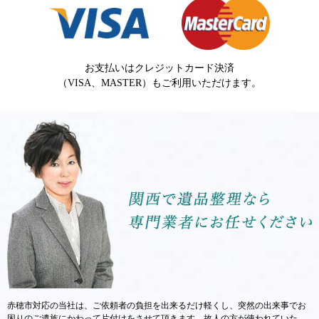
2026年07月08日
遺品整理で見つかる貴金属の価値と取り扱い：プロが教える見分け方
と注意点
2026年07月03日
お支払いはクレジットカード決済
【大阪市城東区】7月15日 縁ディングノート（エンディングノート）
（VISA、MASTER）もご利用いただけます。
書き方教室を開催
2026年06月30日
実家の「財産」を正しく把握する——不動産・預貯金・保険の棚卸し
方
2026年06月25日
遺品整理で出る大量布団の正しい処分方法
赤穂市対応の当社は、ご依頼者の負担を出来るだけ軽くし、突然の出来事でお
困りのご遺族にかわって片付けをさせて頂きます。故人の方が使われていた