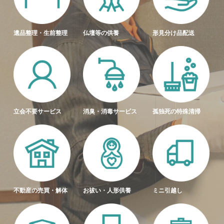
遺品整理・生前整理
仏壇等の供養
形見分け品配送
立会不要サービス
消臭・消毒サービス
孤独死の特殊清掃
不動産の売買・解体
お祓い・人形供養
ミニ引越し