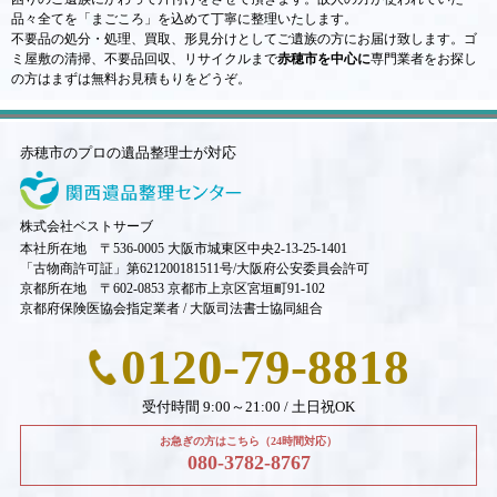
品々全てを「まごころ」を込めて丁寧に整理いたします。
不要品の処分・処理、買取、形見分けとしてご遺族の方にお届け致します。ゴ
ミ屋敷の清掃、不要品回収、リサイクルまで
赤穂市を中心に
専門業者をお探し
の方はまずは無料お見積もりをどうぞ。
赤穂市のプロの遺品整理士が対応
株式会社ベストサーブ
本社所在地 〒536-0005 大阪市城東区中央2-13-25-1401
「古物商許可証」第621200181511号/大阪府公安委員会許可
京都所在地 〒602-0853 京都市上京区宮垣町91-102
京都府保険医協会指定業者 / 大阪司法書士協同組合
0120-79-8818
受付時間 9:00～21:00 / 土日祝OK
お急ぎの方はこちら（24時間対応）
080-3782-8767