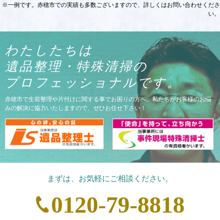
させて頂きました
衣類などの不要な品は買取させ
※一例です。赤穂市での実績も多数ございますので、詳しくはお問い合わせくださ
い。
わたしたちは
遺品整理・特殊清掃の
で、その日に申し込みと作業
2DKの少し広めのお部屋の作業となりまし
部屋にはゴミが溢れていましたが、徹底し
プロフェッショナルです。
た。
赤穂市で生前整理や片付けに関する事でお困りの方へ、私たちがお客様のお悩
みの解決に協力いたしますので、ぜひお任せ下さい！
まずは、お気軽にご相談ください。
0120-79-8818