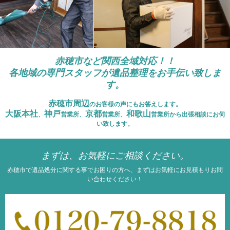
赤穂市など関西全域対応！！
各地域の専門スタッフが遺品整理をお手伝い致しま
す。
赤穂市周辺
のお客様の声にもお答えします。
大阪本社
神戸
京都
和歌山
、
営業所、
営業所、
営業所から出張相談にお伺
い致します。
まずは、お気軽にご相談ください。
赤穂市で遺品処分に関する事でお困りの方へ、まずはお気軽にお見積もりお問
い合わせください！