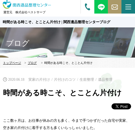
運営元 株式会社ベストサーブ
時間がある時こそ、とことん片付け | 関西遺品整理センターブログ
ブログ
トップページ
>
ブログ
>
時間がある時こそ、とことん片付け
2020.06.18
実家の片付け
片付けのコツ
生前整理
遺品整理
時間がある時こそ、とことん片付け
ここ数ヶ月は、お仕事が休みの方も多く、今まで手つかずだった自宅や実家、
空き家の片付けに着手する方も多くいらっしゃいました。