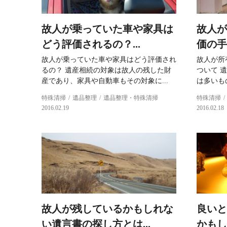
故人が乗っていた車や家具は
故人が
どう評価されるの？...
価の手
故人が乗っていた車や家具はどう評価され
故人が所
るの？ 遺産相続の対象は故人の残した財
ついて 
産であり、家具や自動車もその対象に...
は多いも
特殊清掃
遺品整理
遺品整理・特殊清掃
特殊清掃
2016.02.19
2016.02.18
故人が残しているかもしれな
良いと
い遺言書の探し方とは...
かもし