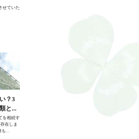
させていた
い？3
と...
てを相続す
類存在しま
...