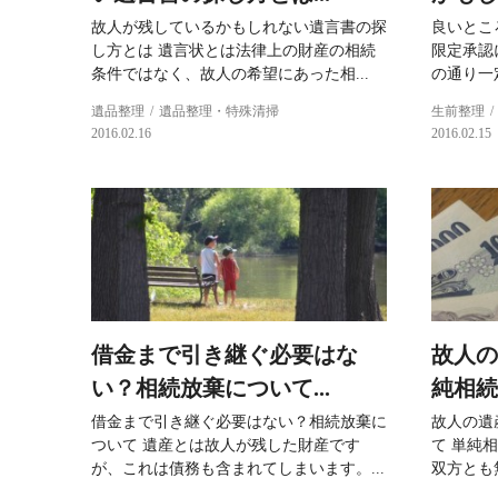
故人が残しているかもしれない遺言書の探
良いとこ
し方とは 遺言状とは法律上の財産の相続
限定承認
条件ではなく、故人の希望にあった相...
の通り一
遺品整理
遺品整理・特殊清掃
生前整理
2016.02.16
2016.02.15
借金まで引き継ぐ必要はな
故人の
い？相続放棄について...
純相続
借金まで引き継ぐ必要はない？相続放棄に
故人の遺
ついて 遺産とは故人が残した財産です
て 単純
が、これは債務も含まれてしまいます。...
双方とも