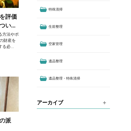
特殊清掃
を評価
い...
生前整理
る方法やポ
人の財産を
空家管理
必...
遺品整理
遺品整理・特殊清掃
アーカイブ
の派