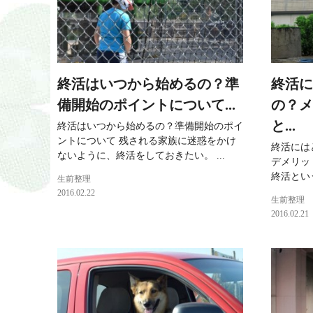
終活はいつから始めるの？準
終活に
備開始のポイントについて...
の？メ
と...
終活はいつから始めるの？準備開始のポイ
ントについて 残される家族に迷惑をかけ
終活には
ないように、終活をしておきたい。 ...
デメリッ
終活という
生前整理
2016.02.22
生前整理
2016.02.21