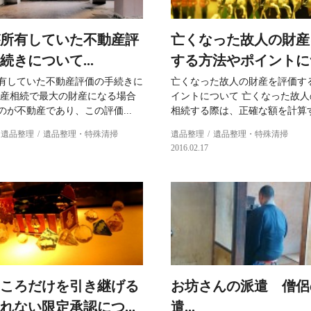
所有していた不動産評
亡くなった故人の財産
続きについて...
する方法やポイントにつ
有していた不動産評価の手続きに
亡くなった故人の財産を評価す
遺産相続で最大の財産になる場合
イントについて 亡くなった故
のが不動産であり、この評価...
相続する際は、正確な額を計算する
遺品整理
遺品整理・特殊清掃
遺品整理
遺品整理・特殊清掃
2016.02.17
ころだけを引き継げる
お坊さんの派遣 僧侶
れない限定承認につ...
遣...