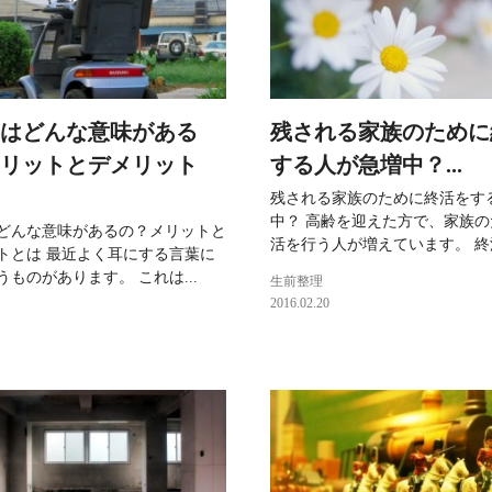
はどんな意味がある
残される家族のために
リットとデメリット
する人が急増中？...
残される家族のために終活をす
中？ 高齢を迎えた方で、家族
どんな意味があるの？メリットと
活を行う人が増えています。 終活
トとは 最近よく耳にする言葉に
ものがあります。 これは...
生前整理
2016.02.20