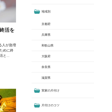
地域別
京都府
終活を
兵庫県
る人が急増
和歌山県
のために終
と...
大阪府
奈良県
滋賀県
実家の片付け
片付けのコツ