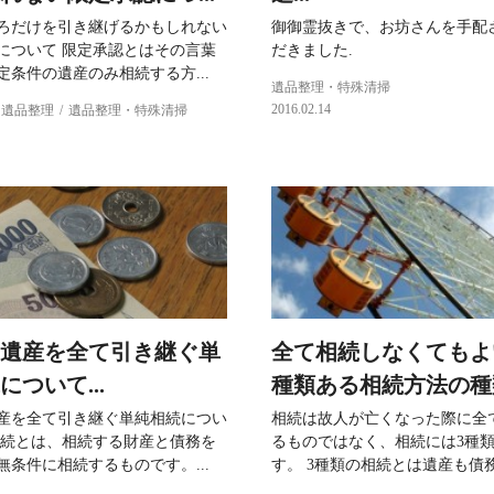
ろだけを引き継げるかもしれない
御御霊抜きで、お坊さんを手配
について 限定承認とはその言葉
だきました.
定条件の遺産のみ相続する方...
遺品整理・特殊清掃
2016.02.14
遺品整理
遺品整理・特殊清掃
遺産を全て引き継ぐ単
全て相続しなくてもよ
について...
種類ある相続方法の種類
産を全て引き継ぐ単純相続につい
相続は故人が亡くなった際に全
相続とは、相続する財産と債務を
るものではなく、相続には3種
無条件に相続するものです。...
す。 3種類の相続とは遺産も債務も