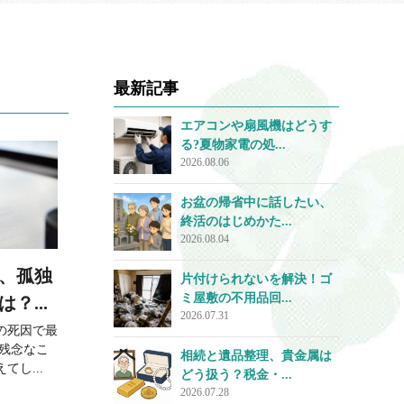
最新記事
エアコンや扇風機はどうす
る?夏物家電の処...
2026.08.06
お盆の帰省中に話したい、
終活のはじめかた...
2026.08.04
、孤独
片付けられないを解決！ゴ
ミ屋敷の不用品回...
？...
2026.07.31
の死因で最
に残念なこ
相続と遺品整理、貴金属は
し...
どう扱う？税金・...
2026.07.28