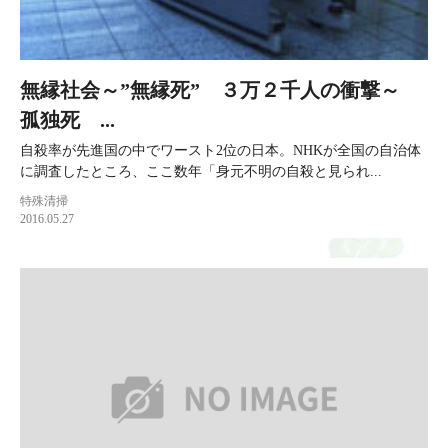
無縁社会～”無縁死” ３万２千人の衝撃～
孤独死 ...
自殺率が先進国の中でワースト2位の日本。NHKが全国の自治体
に調査したところ、ここ数年「身元不明の自殺と見られ...
特殊清掃
2016.05.27