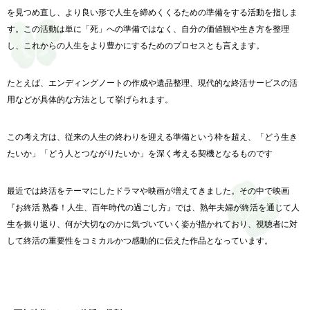
を見つめ直し、
より良い形で人生を締めくくるための準備をする活動を指しま
す。
この活動は単に「死」への準備ではなく、
自分の価値観や生き方を整理
し、
これからの人生をより豊かにするためのプロセスとも言えます。
たとえば、エンディングノートの作成や遺品整理、
現代的な終活サービスの活
用などが具体的な方法として挙げられま
す。
この考え方は、従来の人生の終わりを迎える準備という枠を超え、
「どう生き
たいか」「どう人とつながりたいか」
を深く考える契機となるものです
最近では終活をテーマにしたドラマや映画が増えてきました。その中で映画
『お終活 熟春！人生、百年時代の過ごし方』では、
熟年夫婦が終活を通じて人
生を振り返り、
何が大切なのかに気づいていく姿が描かれており、
視聴者に対
して終活の重要性をコミカルかつ感動的に伝えた作品となっています
。