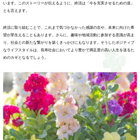
います。
このストーリーが伝えるように、終活は「
今を充実させるための道」
とも言えます。
終活に取り組むことで、これまで気づかなかった感謝の念や、
未来に向けた希
望が芽生えることもあります。さらに、
趣味や地域活動に参加する意識が高ま
り、
社会との新たな繋がりを築くきっかけにもなります。
そうしたポジティブ
なライフスタイルは、
長寿社会においてより豊かで満足度の高い人生を送るた
めのカギと
なるでしょう。