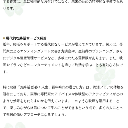
する作業は、単に物理的な片付けではなく、
未来のための精神的な準備でもあ
ります。
現代的な終活サービス紹介
近年、終活をサポートする現代的なサービスが増えてきています。
例えば、専
門家によるエンディングノートの書き方講座や、
生前葬のプランニング、さら
にデジタル遺産管理サービスなど、
多岐にわたる選択肢があります。また、
映
画やドラマなどのエンターテイメントを通じて終活を学ぶことも
有効な方法で
す。
特に映画『お終活 熟春！人生、百年時代の過ごし方』は、
終活フェアの体験を
題材にしており、
実際に専門家のアドバイスや体験型のアクティビティがどの
ような
効果をもたらすのかを伝えています。
このような映画を活用すること
で、
楽しみながら終活について学ぶことができるという点で、
多くの人にとっ
て敷居の低いアプローチになるでしょう。