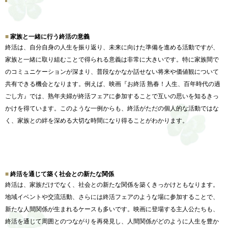
家族と一緒に行う終活の意義
終活は、自分自身の人生を振り返り、
未来に向けた準備を進める活動ですが、
家族と一緒に取り組むことで得られる意義は非常に大きいです。
特に家族間で
のコミュニケーションが深まり、
普段なかなか話せない将来や価値観について
共有できる機会となり
ます。例えば、映画『お終活 熟春！人生、百年時代の過
ごし方』では、
熟年夫婦が終活フェアに参加することで互いの思いを知るきっ
かけ
を得ています。このような一例からも、
終活がただの個人的な活動ではな
く、
家族との絆を深める大切な時間になり得ることがわかります。
終活を通じて築く社会との新たな関係
終活は、家族だけでなく、
社会との新たな関係を築くきっかけともなります。
地域イベントや交流活動、
さらには終活フェアのような場に参加することで、
新たな人間関係が生まれるケースも多いです。
映画に登場する主人公たちも、
終活を通じて周囲とのつながりを再発見し、
人間関係がどのように人生を豊か