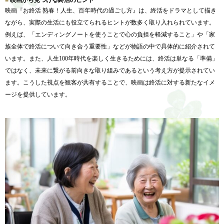
映画から見つける終活のヒント
映画『お終活 熟春！人生、百年時代の過ごし方』は、
終活をドラマとして描き
ながら、
実際の生活にも役立てられるヒントが数多く取り入れられています
。
例えば、「
エンディングノートを使うことで心の負担を軽減すること」や「
家
族全体で終活について向き合う重要性」
などが物語の中で具体的に紹介されて
います。また、
人生100年時代を楽しく生きるためには、終活は単なる「準備」
ではなく、
未来に繋がる前向きな取り組みであるという考え方が提示されてい
ます。こうした視点を観客が共有することで、
映画は終活に対する新たなイメ
ージを提供しています。