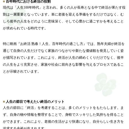
百年時代における終活の役割
現代は「人生100年時代」と言われ、
多くの人が長寿となる中で終活が果たす役
割は一層重要となっています。
単に老後を迎える準備をするだけではなく、
む
しろ後半の人生をどのように意味深く、
そして心豊かに過ごすかを考えること
が求められている時代です。
特に映画『お終活 熟春！人生、百年時代の過ごし方』では、
熟年夫婦が終活を
通じて自身の人生だけでなく家族のつながりや新
たな価値観を発見していく姿
が描写されています。これにより、
終活が人生の締めくくりだけでなく、後半
の人生をより充実させ、
家族や社会に前向きな影響を与えるプロセスであるこ
とが示唆され
ています。
人生の節目で考えたい終活のメリット
人生の節目に「終活」を考慮することは、
多くのメリットをもたらします。ま
ず、
自身の物や情報を整理することで、
身軽でスッキリした気持ちを得ること
ができます。これにより、
老後の生活がより快適になり、
自分らしい生き方を
追求する余裕が生まれます。