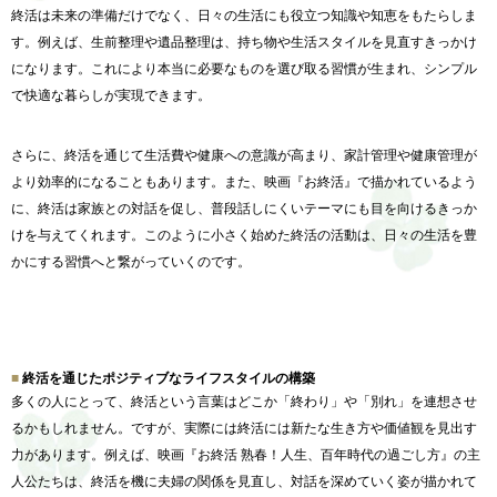
終活は未来の準備だけでなく、
日々の生活にも役立つ知識や知恵をもたらしま
す。例えば、
生前整理や遺品整理は、
持ち物や生活スタイルを見直すきっかけ
になります。
これにより本当に必要なものを選び取る習慣が生まれ、
シンプル
で快適な暮らしが実現できます。
さらに、終活を通じて生活費や健康への意識が高まり、
家計管理や健康管理が
より効率的になることもあります。また、
映画『お終活』で描かれているよう
に、
終活は家族との対話を促し、
普段話しにくいテーマにも目を向けるきっか
けを与えてくれます。
このように小さく始めた終活の活動は、
日々の生活を豊
かにする習慣へと繋がっていくのです。
終活を通じたポジティブなライフスタイルの構築
多くの人にとって、終活という言葉はどこか「終わり」や「別れ」
を連想させ
るかもしれません。ですが、
実際には終活には新たな生き方や価値観を見出す
力があります。
例えば、映画『お終活 熟春！人生、百年時代の過ごし方』の主
人公たちは、
終活を機に夫婦の関係を見直し、
対話を深めていく姿が描かれて