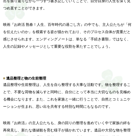
出を振り返りながら一つずつ書き記していくことで、
自分自身の人生を深く見
つめ直すことができます。
映画『お終活 熟春！人生、百年時代の過ごし方』の中でも、主人公たちが「
何
を伝えたいのか」を模索する姿が描かれており、
そのプロセス自体が貴重だと
感じさせられます。
エンディングノートは、単なる「手続き書類」ではなく、
人生の記録やメッセージとして重要な役割を果たすことでしょう。
遺品整理と物の生前整理
遺品整理や生前整理は、人生を自ら整理する大事な活動です。
物を整理するこ
とで、不要な荷物を減らすと同時に、
自分にとって本当に大切なものを見極め
る機会になります。また、
これを家族と一緒に行うことで、
自然とコミュニケ
ーションが生まれ、
思い出を共有する特別な時間にもなるのです。
映画『お終活』の主人公たちも、
身の回りの整理を進めていく中で家族の絆を
再発見し、
新たな価値観を育む様子が描かれています。
遺品や大切な物を整理