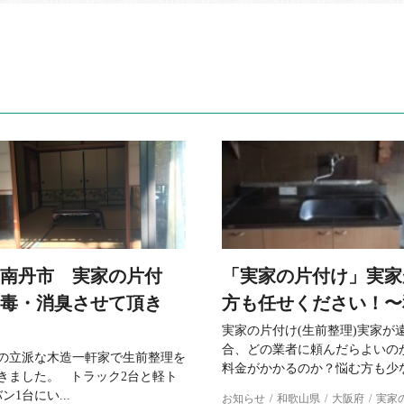
南丹市 実家の片付
「実家の片付け」実家
毒・消臭させて頂き
方も任せください！〜和
実家の片付け(生前整理)実家が
合、どの業者に頼んだらよいの
の立派な木造一軒家で生前整理を
料金がかかるのか？悩む方も少なく
きました。 トラック2台と軽ト
ン1台にい...
お知らせ
和歌山県
大阪府
実家