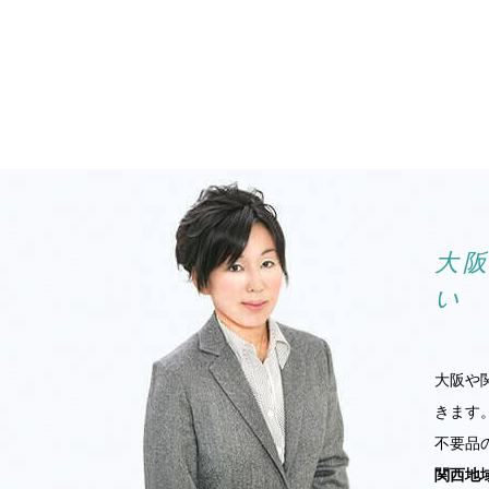
大
い
大阪や
きます
不要品
関西地