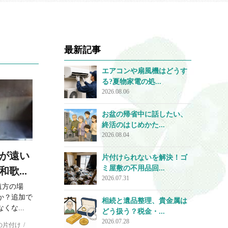
最新記事
エアコンや扇風機はどうす
る?夏物家電の処...
2026.08.06
お盆の帰省中に話したい、
終活のはじめかた...
2026.08.04
が遠い
片付けられないを解決！ゴ
ミ屋敷の不用品回...
歌...
2026.07.31
遠方の場
か？追加で
相続と遺品整理、貴金属は
な...
どう扱う？税金・...
2026.07.28
の片付け