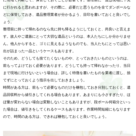
に行かれると思われますが、その際に、必要だと思うものを全てダンボールな
どに保管しておき、遺品整理業者が分かるよう、目印を書いておくと良いでし
ょう。
整理前に持って帰れるのなら先に持ち帰るようにしておくと、尚良いと言えま
す。故人やご遺族にとって大切な遺品というのは、本人たちにしか分かりませ
ん。他人からすると、ゴミに見えるようなものでも、当人たちにとっては思い
出が詰まった一品というケースもあります。
そのため、どうしても捨てたくないものや、とっておきたいものというのは、
前もってよけておく必要があります。どうしても持って帰れなかったり、当日
まで現地に行けないという場合は、詳しく特徴を書いたものを業者に渡し、捨
てずにとっておくよう指示を出しておきましょう。
時間がある方は、前もって必要なものだけを梱包しておき分別しておくと、遺
品回収料から値引きしてくれる場合もあります。あまりにも小さすぎたり、ほ
ぼ量が変わらない場合は変動しないこともありますが、段ボール何箱分といっ
た場合は、値引きをしてくれるケースもあります。作業時間短縮にもなります
ので、時間のある方は、できれば梱包しておくと良いでしょう。