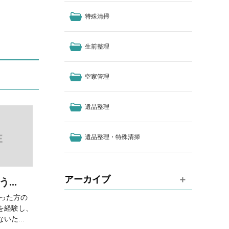
特殊清掃
生前整理
空家管理
遺品整理
遺品整理・特殊清掃
アーカイブ
..
なった方の
を経験し、
た...