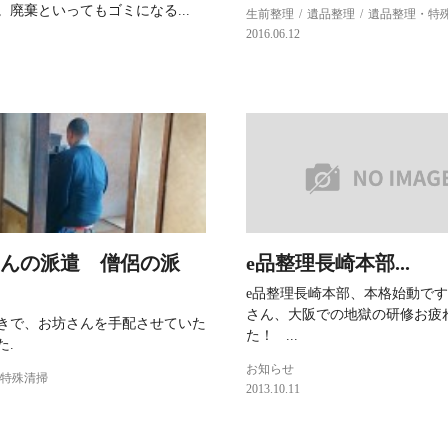
。廃棄といってもゴミになる...
生前整理
遺品整理
遺品整理・特
2016.06.12
んの派遣 僧侶の派
e品整理長崎本部...
e品整理長崎本部、本格始動です
さん、大阪での地獄の研修お疲
きで、お坊さんを手配させていた
た！ ...
た.
お知らせ
特殊清掃
2013.10.11