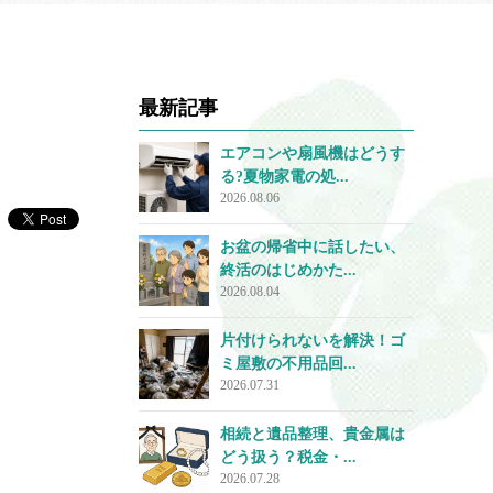
最新記事
エアコンや扇風機はどうす
る?夏物家電の処...
2026.08.06
お盆の帰省中に話したい、
終活のはじめかた...
2026.08.04
片付けられないを解決！ゴ
ミ屋敷の不用品回...
2026.07.31
相続と遺品整理、貴金属は
どう扱う？税金・...
2026.07.28