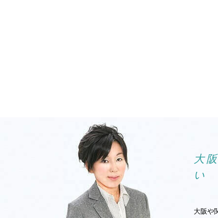
大
い
大阪や