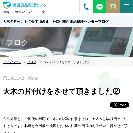
運営元 株式会社ベストサーブ
大木の片付けをさせて頂きました② | 関西遺品整理センターブログ
ブログ
トップページ
>
ブログ
>
大木の片付けをさせて頂きました②
2018.10.02
大阪府
大木の片付けをさせて頂きました②
台風対策と、台風後の対応で、木の伐採の仕事をされてる方々は駆け回ってい
るそうです。私達も台風前の伐採した木の枝葉の回収のお手伝いに行かせて頂
きました。