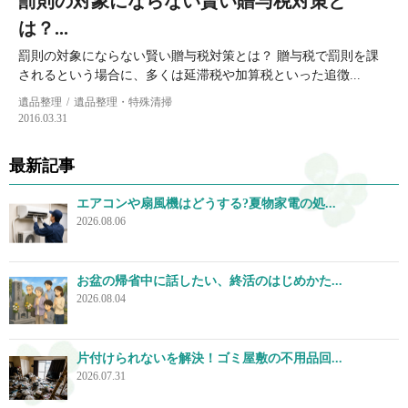
罰則の対象にならない賢い贈与税対策と
は？...
罰則の対象にならない賢い贈与税対策とは？ 贈与税で罰則を課
されるという場合に、多くは延滞税や加算税といった追徴...
遺品整理
遺品整理・特殊清掃
2016.03.31
最新記事
エアコンや扇風機はどうする?夏物家電の処...
2026.08.06
お盆の帰省中に話したい、終活のはじめかた...
2026.08.04
片付けられないを解決！ゴミ屋敷の不用品回...
2026.07.31