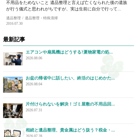
不用品をためないこと 遺品整理と言えば亡くなられた後の遺族
が行う儀式と思われがちですが、実は生前に自分で行って...
遺品整理
遺品整理・特殊清掃
2016.07.30
最新記事
エアコンや扇風機はどうする?夏物家電の処...
2026.08.06
お盆の帰省中に話したい、終活のはじめかた...
2026.08.04
片付けられないを解決！ゴミ屋敷の不用品回...
2026.07.31
相続と遺品整理、貴金属はどう扱う？税金・...
2026.07.28