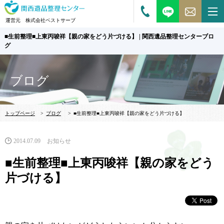
運営元 株式会社ベストサーブ
■生前整理■上東丙唆祥【親の家をどう片づける】 | 関西遺品整理センターブロ
グ
ブログ
トップページ
>
ブログ
>
■生前整理■上東丙唆祥【親の家をどう片づける】
2014.07.09
お知らせ
■生前整理■上東丙唆祥【親の家をどう
片づける】