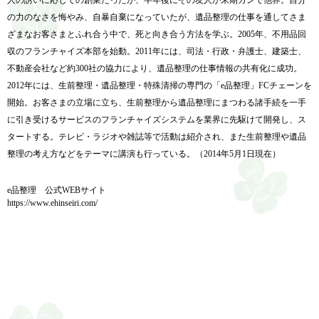
人の誘いに応じての創業だったが、半年後にその友人が末期ガンで他界。自分
の力のなさを悔やみ、自暴自棄になっていたが、遺品整理の仕事を通してさま
ざまなお客さまとふれ合う中で、死と向き合う方法を学ぶ。2005年、不用品回
収のフランチャイズ本部を始動。2011年には、司法・行政・弁護士、建築士、
不動産会社など約300社の協力により、遺品整理の仕事情報の共有化に成功。
2012年には、生前整理・遺品整理・特殊清掃の専門の「e品整理」FCチェーンを
開始。お客さまの立場に立ち、生前整理から遺品整理にまつわる諸手続を一手
に引き受けるサービスのフランチャイズシステムを業界に先駆けて開発し、ス
タートする。テレビ・ラジオや雑誌等で活動は紹介され、また生前整理や遺品
整理の考え方などをテーマに講演も行っている。（2014年5月1日現在）
e品整理 公式WEBサイト
https://www.ehinseiri.com/