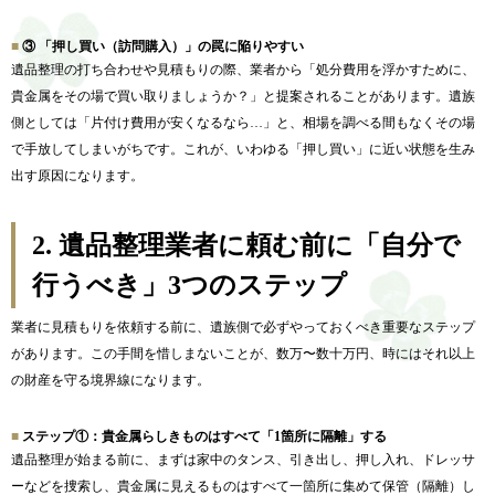
③
「押し買い（訪問購入）」の罠に陥りやすい
遺品整理の打ち合わせや見積もりの際、業者から「処分費用を浮かすために、
貴金属をその場で買い取りましょうか？」と提案されることがあります。遺族
側としては「片付け費用が安くなるなら…」と、相場を調べる間もなくその場
で手放してしまいがちです。これが、いわゆる「押し買い」に近い状態を生み
出す原因になります。
2.
遺品整理業者に頼む前に「自分で
行うべき」3つのステップ
業者に見積もりを依頼する前に、遺族側で必ずやっておくべき重要なステップ
があります。この手間を惜しまないことが、数万〜数十万円、時にはそれ以上
の財産を守る境界線になります。
ステップ①：貴金属らしきものはすべて「1箇所に隔離」する
遺品整理が始まる前に、まずは家中のタンス、引き出し、押し入れ、ドレッサ
ーなどを捜索し、貴金属に見えるものはすべて一箇所に集めて保管（隔離）し