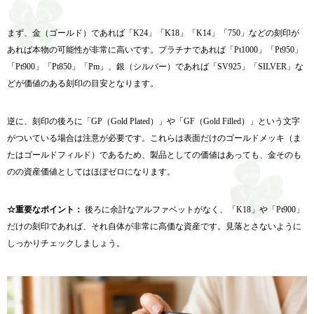
まず、金（ゴールド）であれば「K24」「K18」「K14」「750」などの刻印が
あれば本物の可能性が非常に高いです。プラチナであれば「Pt1000」「Pt950」
「Pt900」「Pt850」「Pm」、銀（シルバー）であれば「SV925」「SILVER」な
どが価値のある刻印の目安となります。
逆に、刻印の後ろに「GP（Gold Plated）」や「GF（Gold Filled）」という文字
がついている場合は注意が必要です。これらは表面だけのゴールドメッキ（ま
たはゴールドフィルド）であるため、製品としての価値はあっても、金そのも
のの資産価値としてはほぼゼロになります。
☆重要なポイント：
後ろに余計なアルファベットがなく、「K18」や「Pt900」
だけの刻印であれば、それ自体が非常に高価な資産です。見落とさないように
しっかりチェックしましょう。