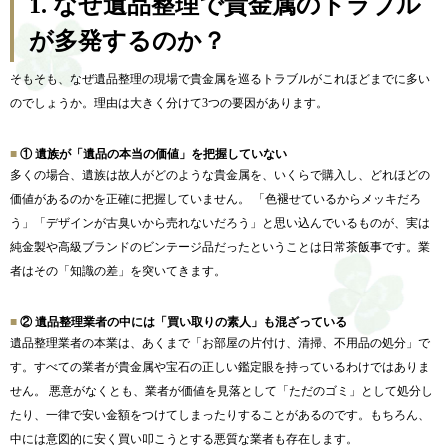
1.
なぜ遺品整理で貴金属のトラブル
が多発するのか？
そもそも、なぜ遺品整理の現場で貴金属を巡るトラブルがこれほどまでに多い
のでしょうか。理由は大きく分けて3つの要因があります。
①
遺族が「遺品の本当の価値」を把握していない
多くの場合、遺族は故人がどのような貴金属を、いくらで購入し、どれほどの
価値があるのかを正確に把握していません。 「色褪せているからメッキだろ
う」「デザインが古臭いから売れないだろう」と思い込んでいるものが、実は
純金製や高級ブランドのビンテージ品だったということは日常茶飯事です。業
者はその「知識の差」を突いてきます。
②
遺品整理業者の中には「買い取りの素人」も混ざっている
遺品整理業者の本業は、あくまで「お部屋の片付け、清掃、不用品の処分」で
す。すべての業者が貴金属や宝石の正しい鑑定眼を持っているわけではありま
せん。 悪意がなくとも、業者が価値を見落として「ただのゴミ」として処分し
たり、一律で安い金額をつけてしまったりすることがあるのです。もちろん、
中には意図的に安く買い叩こうとする悪質な業者も存在します。