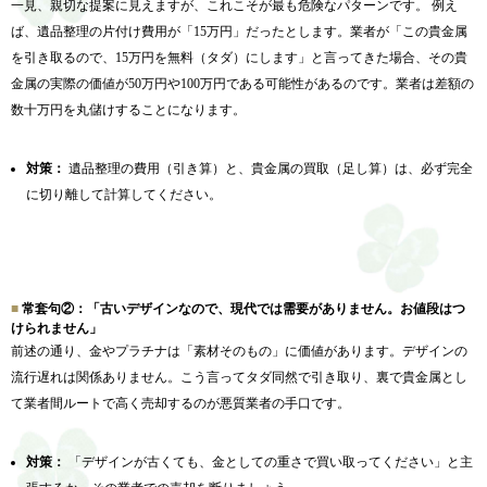
一見、親切な提案に見えますが、これこそが最も危険なパターンです。 例え
ば、遺品整理の片付け費用が「15万円」だったとします。業者が「この貴金属
を引き取るので、15万円を無料（タダ）にします」と言ってきた場合、その貴
金属の実際の価値が50万円や100万円である可能性があるのです。業者は差額の
数十万円を丸儲けすることになります。
対策：
遺品整理の費用（引き算）と、貴金属の買取（足し算）は、必ず完全
に切り離して計算してください。
常套句②：「古いデザインなので、現代では需要がありません。お値段はつ
けられません」
前述の通り、金やプラチナは「素材そのもの」に価値があります。デザインの
流行遅れは関係ありません。こう言ってタダ同然で引き取り、裏で貴金属とし
て業者間ルートで高く売却するのが悪質業者の手口です。
対策：
「デザインが古くても、金としての重さで買い取ってください」と主