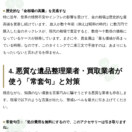
歴史的な「金相場の高騰」を見逃すな
特に近年、世界の情勢不安やインフレの影響を受けて、金の相場は歴史的な最
高値を更新し続けています。 故人が数十年前（例えば昭和の時代）に数万円で
購入した金のネックレスが、現代の相場で査定すると、数倍〜十数倍の価格に
なっているケースが頻発しています。まさに今、貴金属は「最も価値が高まっ
ている時期」なのです。このタイミングで二束三文で手放すのは、あまりにも
もったいないと言わざるを得ません。
4.
悪質な遺品整理業者・買取業者が
使う「常套句」と対策
残念ながら、知識のない遺族を言葉巧みに騙そうとする悪質な業者も存在しま
す。現場で以下のような言葉が出たら、警戒レベルを最大に引き上げてくださ
い。
常套句①：「処分費用を無料にするので、このアクセサリーは引き取ります
ね」