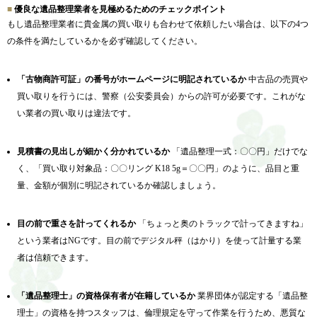
優良な遺品整理業者を見極めるためのチェックポイント
もし遺品整理業者に貴金属の買い取りも合わせて依頼したい場合は、以下の4つ
の条件を満たしているかを必ず確認してください。
「古物商許可証」の番号がホームページに明記されているか
中古品の売買や
買い取りを行うには、警察（公安委員会）からの許可が必要です。これがな
い業者の買い取りは違法です。
見積書の見出しが細かく分かれているか
「遺品整理一式：〇〇円」だけでな
く、「買い取り対象品：〇〇リング K18 5g＝〇〇円」のように、品目と重
量、金額が個別に明記されているか確認しましょう。
目の前で重さを計ってくれるか
「ちょっと奥のトラックで計ってきますね」
という業者はNGです。目の前でデジタル秤（はかり）を使って計量する業
者は信頼できます。
「遺品整理士」の資格保有者が在籍しているか
業界団体が認定する「遺品整
理士」の資格を持つスタッフは、倫理規定を守って作業を行うため、悪質な