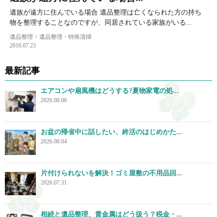
遺族が遠方に住んでいる場合 遺品整理は亡くなられた方の持ち
物を整理することなのですが、同居されている家族がいる...
遺品整理
遺品整理・特殊清掃
2016.07.23
最新記事
エアコンや扇風機はどうする?夏物家電の処...
2026.08.06
お盆の帰省中に話したい、終活のはじめかた...
2026.08.04
片付けられないを解決！ゴミ屋敷の不用品回...
2026.07.31
相続と遺品整理、貴金属はどう扱う？税金・...