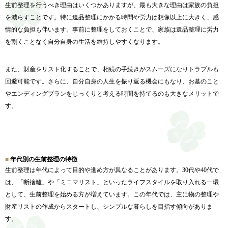
生前整理を行うべき理由はいくつかありますが、
最も大きな理由は家族の負担
を減らすことです。
特に遺品整理にかかる時間や労力は想像以上に大きく、
感
情的な負担も伴います。事前に整理をしておくことで、家族は遺品整理に労力
を割くことなく自分自身の生活を維持しやすくなります。
また、
財産をリスト化することで、
相続の手続きがスムーズになりトラブルも
回避可能です。さらに、
自分自身の人生を振り返る機会にもなり、
お墓のこと
やエンディングプランをじっくりと考える時間を持てる
のも大きなメリットで
す。
年代別の生前整理の特徴
生前整理は年代によって目的や進め方が異なることがあります。
30代や40代で
は、「断捨離」や「ミニマリスト」
といったライフスタイルを取り入れる一環
として、
生前整理を始める方が増えています。この年代では、
主に物の整理や
財産リストの作成からスタートし、
シンプルな暮らしを目指す傾向がありま
す。