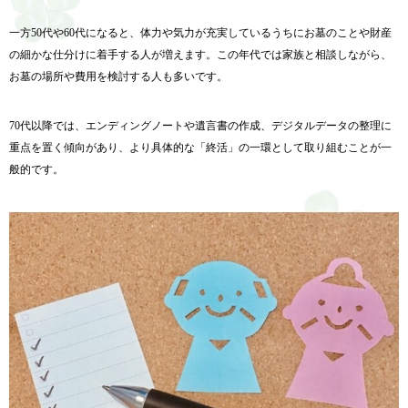
一方50代や60代になると、
体力や気力が充実しているうちにお墓のことや財産
の細かな仕分け
に着手する人が増えます。この年代では家族と相談しながら、
お墓の場所や費用を検討する人も多いです。
70代以降では、
エンディングノートや遺言書の作成、
デジタルデータの整理に
重点を置く傾向があり、より具体的な「
終活」の一環として取り組むことが一
般的です。