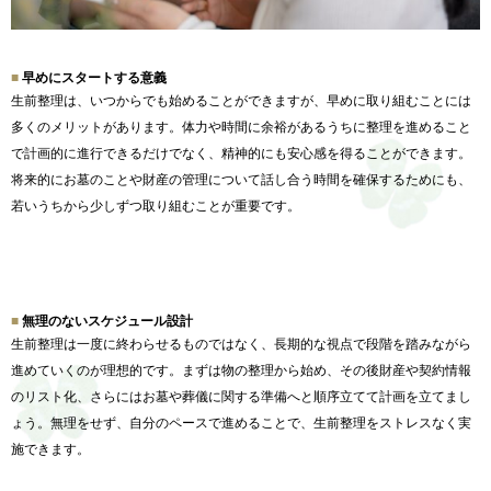
早めにスタートする意義
生前整理は、いつからでも始めることができますが、
早めに取り組むことには
多くのメリットがあります。
体力や時間に余裕があるうちに整理を進めること
で計画的に進行できるだけでなく、
精神的にも安心感を得ることができます。
将来的にお墓のことや財産の管理について話し合う時間を確保する
ためにも、
若いうちから少しずつ取り組むことが重要です。
無理のないスケジュール設計
生前整理は一度に終わらせるものではなく、
長期的な視点で段階を踏みながら
進めていくのが理想的です。まずは物の整理から始め、
その後財産や契約情報
のリスト化、
さらにはお墓や葬儀に関する準備へと順序立てて計画を立てまし
ょ
う。無理をせず、自分のペースで進めることで、
生前整理をストレスなく実
施できます。