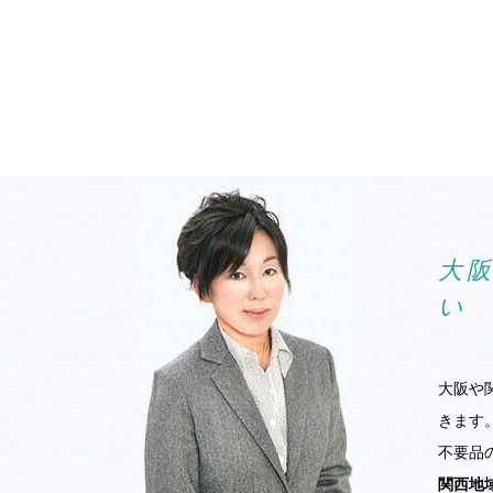
大
い
大阪や
きます
不要品
関西地