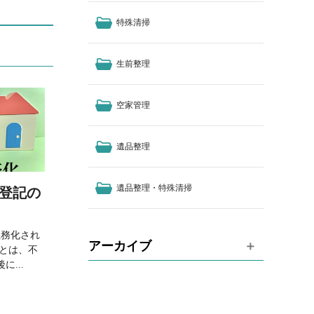
特殊清掃
生前整理
空家管理
遺品整理
遺品整理・特殊清掃
続登記の
義務化され
アーカイブ
記とは、不
...