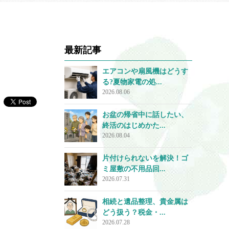
最新記事
エアコンや扇風機はどうす
る?夏物家電の処...
2026.08.06
お盆の帰省中に話したい、
終活のはじめかた...
2026.08.04
片付けられないを解決！ゴ
ミ屋敷の不用品回...
2026.07.31
相続と遺品整理、貴金属は
どう扱う？税金・...
2026.07.28