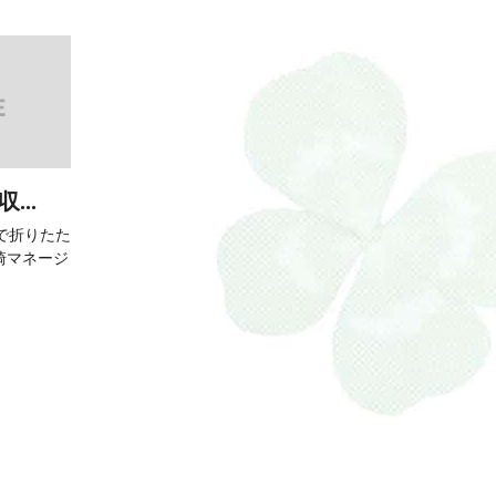
..
で折りたた
崎マネージ