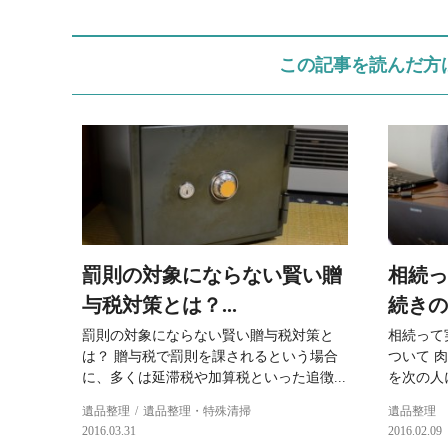
この記事を読んだ方
罰則の対象にならない賢い贈
相続っ
与税対策とは？...
続きの
罰則の対象にならない賢い贈与税対策と
相続って
は？ 贈与税で罰則を課されるという場合
ついて 
に、多くは延滞税や加算税といった追徴...
を次の人
遺品整理
遺品整理・特殊清掃
遺品整理
2016.03.31
2016.02.09