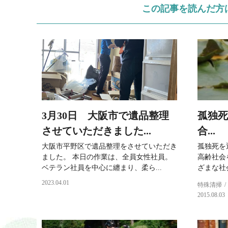
この記事を読んだ方
3月30日 大阪市で遺品整理
孤独死
させていただきました...
合...
大阪市平野区で遺品整理をさせていただき
孤独死を
ました。 本日の作業は、全員女性社員。
高齢社会
ベテラン社員を中心に纏まり、柔ら...
ざまな社
2023.04.01
特殊清掃
2015.08.03