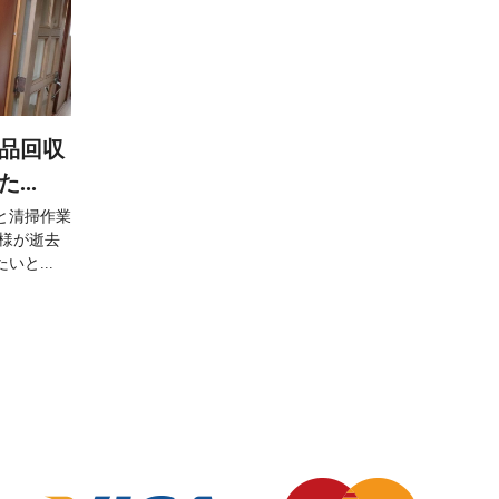
用品回収
..
と清掃作業
母様が逝去
と...