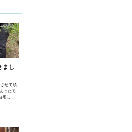
きまし
理させて頂
にあったモ
に...