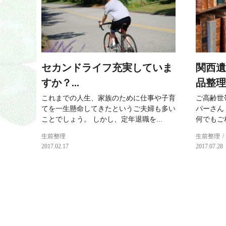
セカンドライフ充実していま
関西遺
すか？...
品整理
これまでの人生、家族のために仕事や子育
ご高齢世
てを一生懸命してきたというご夫婦も多い
パーさん
ことでしょう。 しかし、定年退職を...
何でもご相
生前整理
生前整理
2017.02.17
2017.07.28