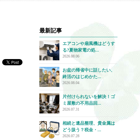
最新記事
エアコンや扇風機はどうす
る?夏物家電の処...
2026.08.06
お盆の帰省中に話したい、
終活のはじめかた...
2026.08.04
片付けられないを解決！ゴ
ミ屋敷の不用品回...
2026.07.31
相続と遺品整理、貴金属は
どう扱う？税金・...
2026.07.28