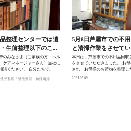
品整理センターでは遺
5月8日芦屋市での不
・生前整理以下のこ...
と清掃作業をさせていた.
帯のみなさま（ご家族の方・ヘル
本日は、芦屋市での不用品回収
・ケアマネージャーさん）当社に
をさせていただきました。 お
談ください。 自分たちで...
され、お母様のお荷物を整理したい
2024.05.09
遺品整理
遺品整理・特殊清掃