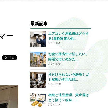
最新記事
マー
エアコンや扇風機はどうす
る?夏物家電の処...
2026.08.06
お盆の帰省中に話したい、
終活のはじめかた...
2026.08.04
片付けられないを解決！ゴ
ミ屋敷の不用品回...
2026.07.31
相続と遺品整理、貴金属は
どう扱う？税金・...
2026.07.28