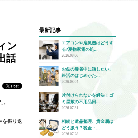
最新記事
ィン
エアコンや扇風機はどうす
る?夏物家電の処...
出話
2026.08.06
お盆の帰省中に話したい、
終活のはじめかた...
2026.08.04
片付けられないを解決！ゴ
た。
ミ屋敷の不用品回...
2026.07.31
生を振り返
相続と遺品整理、貴金属は
どう扱う？税金・...
2026.07.28