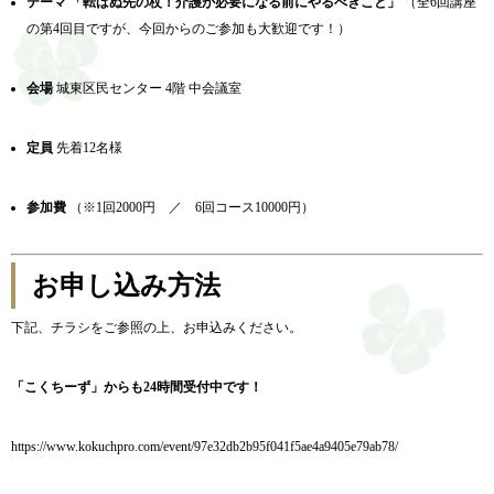
テーマ
「転ばぬ先の杖！介護が必要になる前にやるべきこと」
（全6回講座
の第4回目ですが、今回からのご参加も大歓迎です！）
会場
城東区民センター 4階 中会議室
定員
先着12名様
参加費
（※1回2000円 ／ 6回コース10000円）
お申し込み方法
下記、チラシをご参照の上、お申込みください。
「こくちーず」からも24時間受付中です！
https://www.kokuchpro.com/event/97e32db2b95f041f5ae4a9405e79ab78/