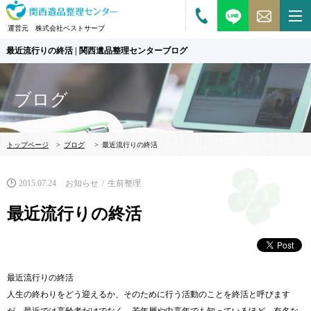
運営元 株式会社ベストサーブ
最近流行りの終活 | 関西遺品整理センターブログ
ブログ
トップページ
>
ブログ
>
最近流行りの終活
2015.07.24
お知らせ
生前整理
最近流行りの終活
最近流行りの終活
人生の終わりをどう迎えるか、そのために行う活動のことを終活と呼びます
が、最近では高齢者だけでなく、若年層や中高年でも知っているほど、有名な