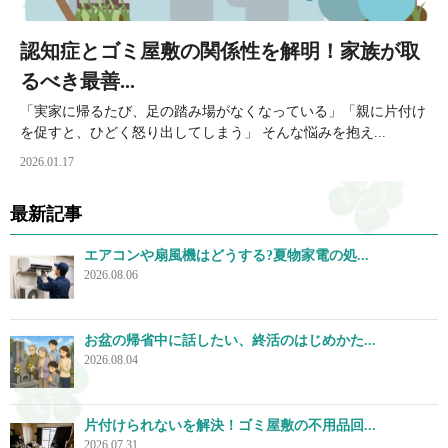
認知症とゴミ屋敷の関係性を解明！家族が取
るべき最善...
「実家に帰るたび、足の踏み場がなくなっている」「親に片付け
を促すと、ひどく怒り出してしまう」 そんな悩みを抱え...
2026.01.17
最新記事
エアコンや扇風機はどうする?夏物家電の処...
2026.08.06
お盆の帰省中に話したい、終活のはじめかた...
2026.08.04
片付けられないを解決！ゴミ屋敷の不用品回...
2026.07.31