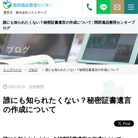
運営元 株式会社ベストサーブ
誰にも知られたくない？秘密証書遺言の作成について | 関西遺品整理センターブ
ログ
ブログ
トップページ
>
ブログ
>
誰にも知られたくない？秘密証書遺言の作成について
2016.03.16
生前整理
誰にも知られたくない？秘密証書遺言
の作成について