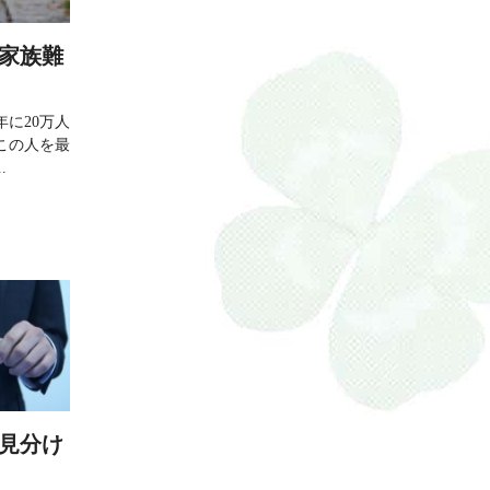
。家族難
年に20万人
この人を最
.
見分け