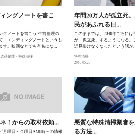
ィングノートを書こ
年間20万人が孤立死
民があふれる日...
ングノートを書こう 生前整理の
このままでは、2040年ごろには
て、エンディングノートというも
が「孤立死」するようになる。
ます。映画などでも有名にな...
近見掛けなくなったという話か..
遺品整理・特殊清掃
特殊清掃
2016.05.28
ネ！からの取材依頼...
悪質な特殊清掃業者を
る方法...
ビ月曜日～金曜日AM8時～の情報