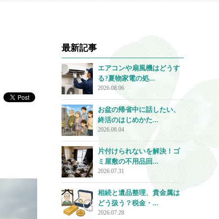
最新記事
エアコンや扇風機はどうす
る?夏物家電の処...
2026.08.06
お盆の帰省中に話したい、
終活のはじめかた...
2026.08.04
片付けられないを解決！ゴ
ミ屋敷の不用品回...
2026.07.31
相続と遺品整理、貴金属は
どう扱う？税金・...
2026.07.28