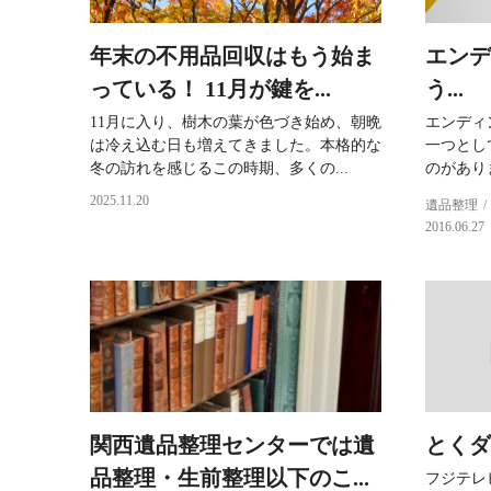
年末の不用品回収はもう始ま
エンデ
っている！ 11月が鍵を...
う...
11月に入り、樹木の葉が色づき始め、朝晩
エンディ
は冷え込む日も増えてきました。本格的な
一つとし
冬の訪れを感じるこの時期、多くの...
のがあり
2025.11.20
遺品整理
2016.06.27
関西遺品整理センターでは遺
とくダ
品整理・生前整理以下のこ...
フジテレ