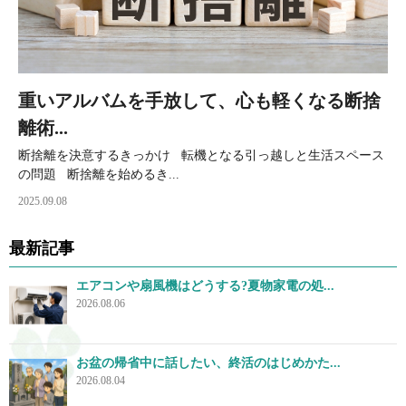
重いアルバムを手放して、心も軽くなる断捨
離術...
断捨離を決意するきっかけ 転機となる引っ越しと生活スペース
の問題 断捨離を始めるき...
2025.09.08
最新記事
エアコンや扇風機はどうする?夏物家電の処...
2026.08.06
お盆の帰省中に話したい、終活のはじめかた...
2026.08.04