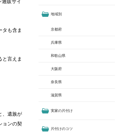
ン通販サイ
地域別
京都府
ータも含ま
兵庫県
和歌山県
ると言
えま
大阪府
奈良県
滋賀県
実家の片付け
と、
遺族が
ションの契
片付けのコツ