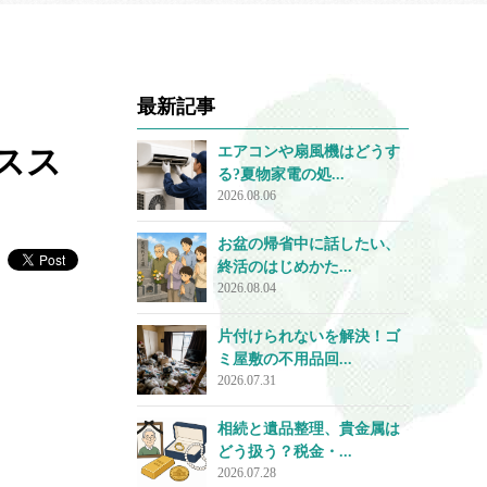
最新記事
スス
エアコンや扇風機はどうす
る?夏物家電の処...
2026.08.06
お盆の帰省中に話したい、
終活のはじめかた...
2026.08.04
片付けられないを解決！ゴ
ミ屋敷の不用品回...
2026.07.31
相続と遺品整理、貴金属は
どう扱う？税金・...
2026.07.28