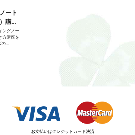
ノート
講...
ィングノー
き方講座を
...
お支払いはクレジットカード決済