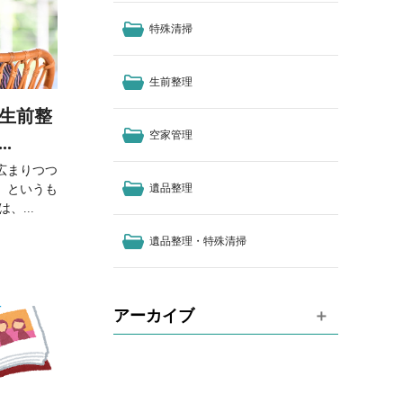
特殊清掃
生前整理
生前整
空家管理
.
広まりつつ
遺品整理
】というも
、...
遺品整理・特殊清掃
アーカイブ