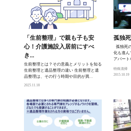
「生前整理」で親も子も安
孤独死
心！介護施設入居前にすべ
孤独死の
化も進ん
き...
アパートな
生前整理とは？その意義とメリットを知る
特殊清掃
生前整理と遺品整理の違い 生前整理と遺
2015.10.19
品整理は、その行う時期や目的が異...
2025.11.18