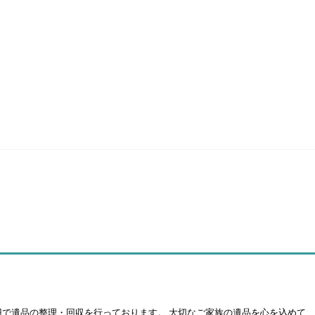
円で遺品の整理・回収を行っております。 大切なご家族の遺品を心を込めて