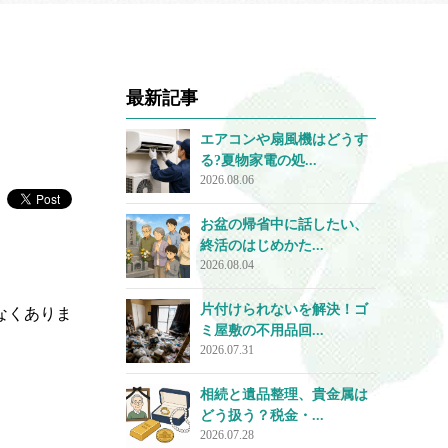
最新記事
エアコンや扇風機はどうす
る?夏物家電の処...
2026.08.06
お盆の帰省中に話したい、
終活のはじめかた...
2026.08.04
片付けられないを解決！ゴ
なくありま
ミ屋敷の不用品回...
2026.07.31
相続と遺品整理、貴金属は
どう扱う？税金・...
2026.07.28