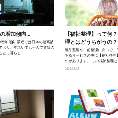
の増加傾向...
【福祉整理】って何？
理とはどうちがうの？..
増加傾向 最近では日本の超高齢
でおり、年老いても一人で賃貸の
遺品整理や生前整理に次いで、
どに暮らし...
あるサービスの中に【福祉整理
のがあります。 この福祉整理とは
2023.08.15