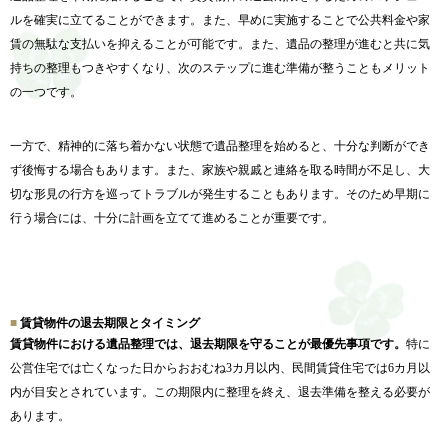
ルを確実に立てること
ができます。また、
早めに実施することで公共料金や家
賃の無駄な支払いを抑えること
が可能です。また、
遺品の整理が進むと共に気
持ちの整理もつきやすくなり、
次のステップに進む準備が整うこともメリット
の一つです。
一方で、精神的に落ち着かない状態で遺品整理を始めると、
十分な判断ができ
ず後悔する場合もあります。また、
家族や親戚と連絡を取る時間が不足し、
大
切な形見の行方を巡ってトラブルが発生することもあります。
そのため早期に
行う場合には、
十分に計画を立てて進めることが重要です。
賃貸物件の退去期限とタイミング
賃貸物件における遺品整理では、
退去期限を守ることが最優先事項です。
特に
公営住宅では亡くなった日からおおむね3カ月以内、
民間賃貸住宅では6カ月以
内が目安とされています。
この期限内に整理を終え、退去準備を整える必要が
あります。