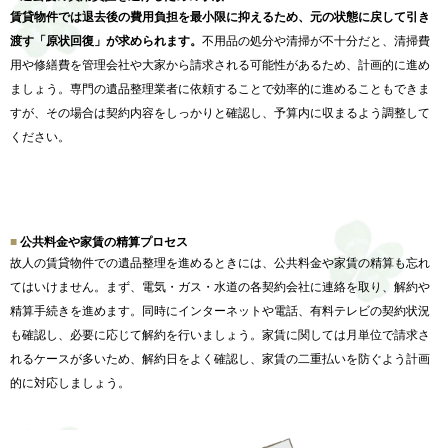
賃貸物件では退去後の費用負担を最小限に抑えるため、
元の状態に戻して引き
渡す「原状回復」が求められます。
不用品の処分や清掃が不十分だと、
清掃費
用や修繕費を管理会社や大家から請求される可能性があるた
め、計画的に進め
ましょう。
専門の遺品整理業者に依頼することで効率的に進めることもできま
すが、その場合は契約内容をしっかりと確認し、
予算内に収まるよう調整して
ください。
公共料金や家賃の精算プロセス
故人の賃貸物件での遺品整理を進めるときには、
公共料金や家賃の精算も忘れ
てはいけません。まず、電気・ガス・
水道の各契約会社に連絡を取り、解約や
精算手続きを進めます。
同時にインターネットや電話、有料テレビの契約状況
も確認し、
必要に応じて解約を行いましょう。
家賃に関しては月単位で請求さ
れるケースが多いため、
解約日をよく確認し、
家賃の二重払いを防ぐよう計画
的に対応しましょう。