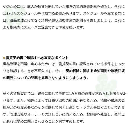
そのためには、
故人が賃貸契約していた物件の契約退去期限を確認し、
それに
合わせたスケジュールを作成する必要があります。
スケジュールを立てる際に
は、
遺品整理だけでなく清掃や原状回復作業の期間も考慮しましょう。
これに
より期限内にスムーズに退去できる準備が整います。
賃貸契約書で確認すべき重要なポイント
遺品整理を円滑に進めるためには、
賃貸契約書に記載されている条件をしっか
りと確認することが不可
欠です。特に、
契約解除に関する通知期間や原状回復
の義務についての記載を見逃
さないようにしましょう。
多くの賃貸契約では、
退去に際して事前に1カ月前の通知が求められる場合があ
ります。
また、物件によっては原状回復の範囲が異なるため、
清掃や修繕の負
担がどの程度必要なのかを理解しておくと余計なト
ラブルを防ぐことができま
す。
管理会社やオーナーとの話し合いに備えるため、契約書を熟読し、
疑問点
があれば早めに問い合わせることをおすすめします。