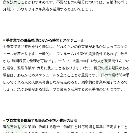
所を決めることがおすすめです。
不要なものの処分については、
自治体のゴミ
分別ルールやリサイクル業者を活用するとよいでしょ
う。
手作業での遺品整理にかかる時間とスケジュール
手作業で遺品整理を行う際には、
どれくらいの作業量があるかによってスケジ
ュールが変わります。
一般的に、ワンルームや1DKの賃貸物件であれば、
数日
から1週間程度で整理が可能です。一方で、
大型の物件や故人が長期間住んでい
た場合、
整理作業が1カ月に及ぶこともあります。特に、
賃貸の退去期限がある
場合は、
あらかじめスケジュールを立てることが重要です。
1日の作業時間や手
伝ってくれる人の人数も考慮しながら進めると
、効率的に作業を完了できるで
しょう。急ぐ必要がある場合、
プロ業者を活用するのも手段のひとつです。
プロ業者を依頼する場合の基準と費用の目安
遺品整理をプロ業者に依頼する場合、
信頼性と対応範囲を基準に選定すること