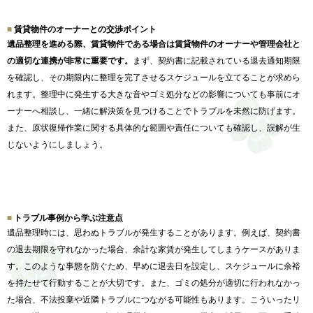
賃貸物件のオーナーとの交渉ポイント
遺品整理を進める際、
賃貸物件である場合は賃貸物件のオーナーや管理会社と
の適切な連
携が非常に重要です。
まず、
契約書に記載されている退去通知期限
を確認し、
その期限内に整理を完了させるスケジュールを立てることが求めら
れます。
整理中に発生する大きな音やゴミ処分などの影響についても事前に
オ
ーナーへ相談し、
一緒に解決策を見つけることでトラブルを未然に防げます。
また、
原状復帰作業に関する具体的な範囲や責任についても確認し、
誤解が生
じないようにしましょう。
トラブル事例から学ぶ注意点
遺品整理時には、思わぬトラブルが発生することがあります。
例えば、契約書
の退去期限を守れなかった場合、
余計な家賃が発生してしまうケースがありま
す。
このような事態を防ぐため、早めに退去日を設定し、
スケジュールに余裕
を持たせて行動することが大切です。また、
ゴミの処分が適切に行われなかっ
た場合、
不法投棄や近隣トラブルにつながる可能性もあります。
こういったリ